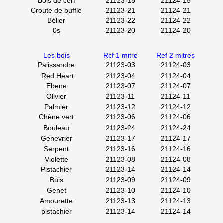
Bois de cerf
21123-15
21124-15
Croute de buffle
21123-21
21124-21
Bélier
21123-22
21124-22
0s
21123-20
21124-20
Les bois
Ref 1 mitre
Ref 2 mitres
Palissandre
21123-03
21124-03
Red Heart
21123-04
21124-04
Ebene
21123-07
21124-07
Olivier
21123-11
21124-11
Palmier
21123-12
21124-12
Chène vert
21123-06
21124-06
Bouleau
21123-24
21124-24
Genevrier
21123-17
21124-17
Serpent
21123-16
21124-16
Violette
21123-08
21124-08
Pistachier
21123-14
21124-14
Buis
21123-09
21124-09
Genet
21123-10
21124-10
Amourette
21123-13
21124-13
pistachier
21123-14
21124-14