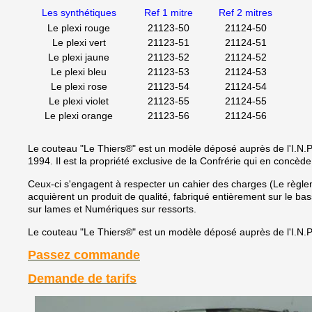
Les synthétiques
Ref 1 mitre
Ref 2 mitres
Le plexi rouge
21123-50
21124-50
Le plexi vert
21123-51
21124-51
Le plexi jaune
21123-52
21124-52
Le plexi bleu
21123-53
21124-53
Le plexi rose
21123-54
21124-54
Le plexi violet
21123-55
21124-55
Le plexi orange
21123-56
21124-56
Le couteau "Le Thiers®" est un modèle déposé auprès de l'I.N.P.I. (
1994. Il est la propriété exclusive de la Confrérie qui en concède 
Ceux-ci s'engagent à respecter un cahier des charges (Le règl
acquièrent un produit de qualité, fabriqué entièrement sur le ba
sur lames et Numériques sur ressorts.
Le couteau "Le Thiers®" est un modèle déposé auprès de l'I.N.P.I. (
Passez commande
Demande de tarifs