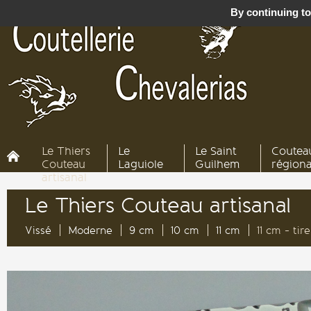
By continuing to 
Le Thiers
Le
Le Saint
Coutea
Couteau
Laguiole
Guilhem
région
artisanal
Le Thiers Couteau artisanal
Vissé
Moderne
9 cm
10 cm
11 cm
11 cm - ti