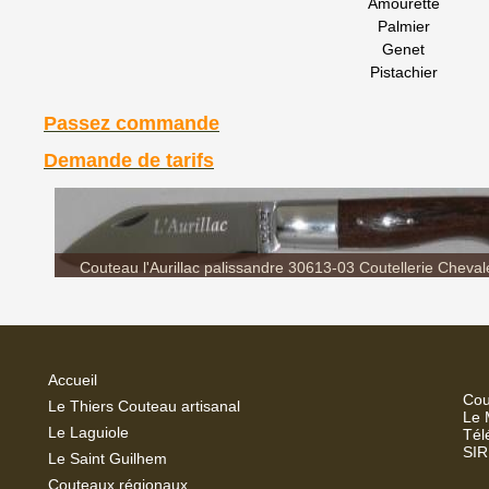
Amourette
Palmier
Genet
Pistachier
Passez commande
Demande de tarifs
Couteau l'Aurillac palissandre 30613-03 Coutellerie Cheval
Accueil
Cou
Le Thiers Couteau artisanal
Le 
Le Laguiole
Tél
SIR
Le Saint Guilhem
Couteaux régionaux