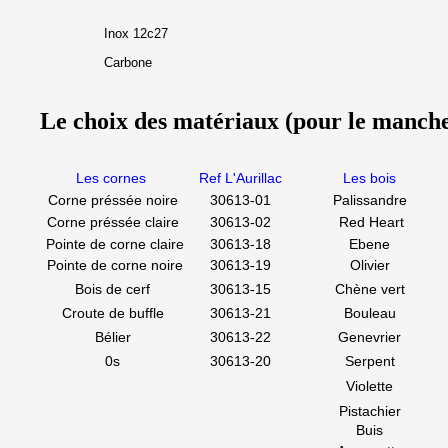
Inox 12c27
Carbone
Le choix des matériaux (pour le manch
Les cornes
Ref L'Aurillac
Les bois
Corne préssée noire
30613-01
Palissandre
Corne préssée claire
30613-02
Red Heart
Pointe de corne claire
30613-18
Ebene
Pointe de corne noire
30613-19
Olivier
Bois de cerf
30613-15
Chène vert
Croute de buffle
30613-21
Bouleau
Bélier
30613-22
Genevrier
0s
30613-20
Serpent
Violette
Pistachier
Buis