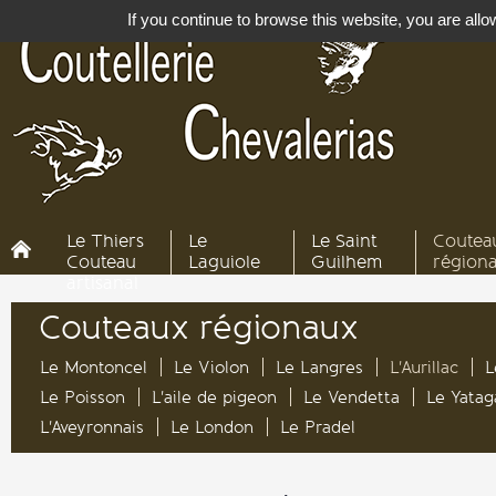
If you continue to browse this website, you are allow
Le Thiers
Le
Le Saint
Coutea
Couteau
Laguiole
Guilhem
région
artisanal
Couteaux régionaux
Le Montoncel
Le Violon
Le Langres
L'Aurillac
L
Le Poisson
L'aile de pigeon
Le Vendetta
Le Yata
L'Aveyronnais
Le London
Le Pradel