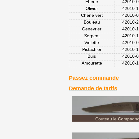
Genevrier
42010-1
Serpent
42010-1
Violette
42010-0
Pistachier
42010-1
Buis
42010-0
Amourette
42010-1
Passez commande
Demande de tarifs
Couteau le Compagnon 
Couteau le Compagnon Coutti