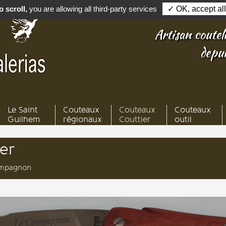
 scroll,
you are allowing all third-party services
✓ OK, accept all
Artisan couteli
depu
Le Saint
Couteaux
Couteaux
Couteaux
Guilhem
régionaux
Couttier
outil
er
ompagnon