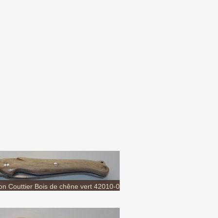
 Couttier Bois de chêne vert 42010-06...
ier Bois d'olivier 42010-11 Coutellerie...