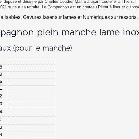
pagnon plein manche lame inox
aux (pour le manche)
8
9
5
1
2
0
9
t
3
4
7
1
6
4