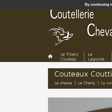
By continuing to
Le Thiers
Le
Couteau
Laguiole
artisanal
Couteaux Coutti
Le chasse
Le Charly
Le c