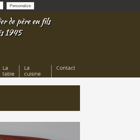
Personalize
er de père en fils
is 1945
La
La
Contact
table
cuisine