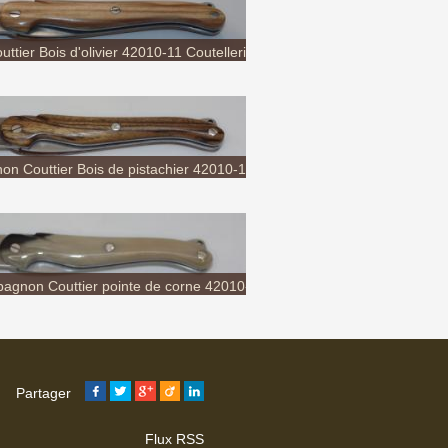
n Couttier Bois de pistachier 42010-14...
agnon Couttier pointe de corne 42010-18
Coutellerie...
Partager
Flux RSS