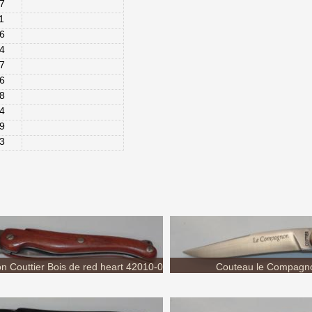
7
6
8
4
9
3
Couttier Bois de red heart 42010-04...
Couteau le Compagnon
er Bois d'ébène 42010-07 Coutellerie...
Couteau le Compagnon Coutt