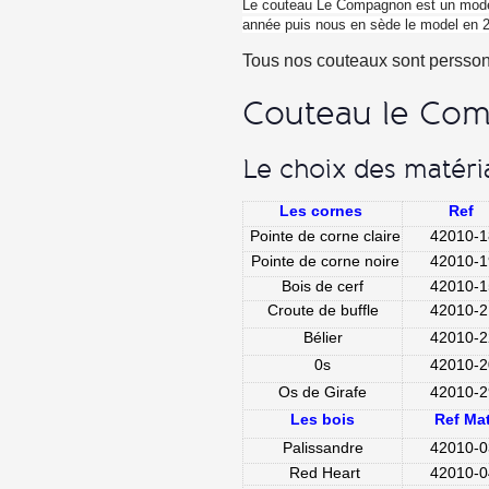
Couteau le Com
Le choix des matéri
Les cornes
Ref
Pointe de corne claire
42010-1
Pointe de corne noire
42010-1
Bois de cerf
42010-1
Croute de buffle
42010-2
Bélier
42010-2
0s
42010-2
Os de Girafe
42010-2
Les bois
Ref Ma
Palissandre
42010-0
Red Heart
42010-0
Ebene
42010-0
Olivier
42010-1
Chène vert
42010-0
Bouleau
42010-2