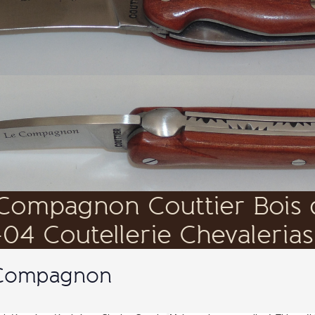
 Compagnon
 déposé et déssiné par Charles Couttier
Maitre artisant coutelier à Thiers. 
21 suite a sa retraite. Le Compagnon est un couteau Plient à liner et dispose
lisables, Gavures laser sur lames et Numériques sur ressorts.