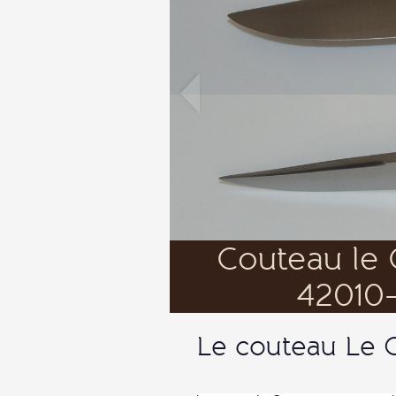
Le couteau Le
Le couteau Le Compagnon est un model
année puis nous en sède le model en 20
Tous nos couteaux sont perssona