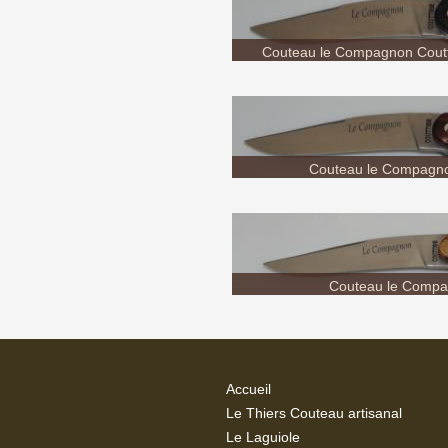
Couteau le Compagnon
Couteau le Compag
Accueil
Le Thiers Couteau artisanal
Le Laguiole
Le Saint Guilhem
Couteaux régionaux
Couteaux Couttier