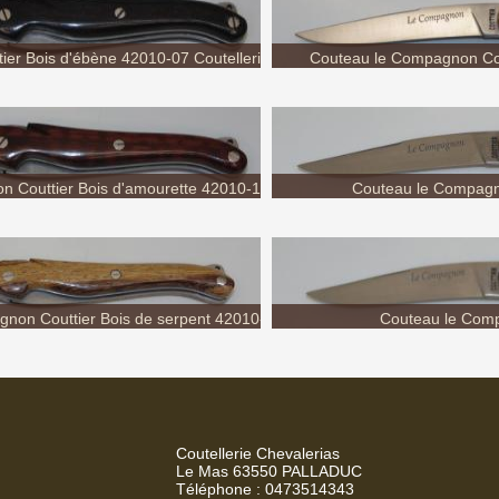
 Couttier Bois d'amourette 42010-13...
Couteau le Compagno
non Couttier Bois de serpent 42010-16
Couteau le Comp
Coutellerie...
Coutellerie Chevalerias
Le Mas 63550 PALLADUC
Téléphone : 0473514343
SIRET : 39099508200018