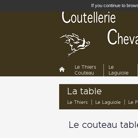
If you continue to brows
Le Thiers
Le
Couteau
Laguiole
artisanal
La
table
Le Thiers
Le Laguiole
Le P
Le couteau tab