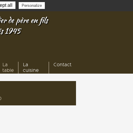
pt all
Personalize
er de père en fils
is 1945
La
La
Contact
table
cuisine
0