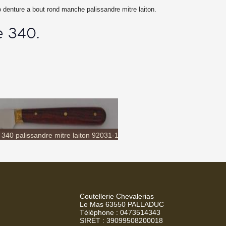
 denture a bout rond manche palissandre mitre laiton.
e 340.
 340 palissandre mitre laiton 92031-11...
Coutellerie Chevalerias
Le Mas 63550 PALLADUC
Téléphone : 0473514343
SIRET : 39099508200018