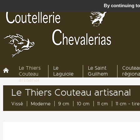
By continuing to 
Le Thiers
Le
Le Saint
Coutea
Couteau
Laguiole
Guilhem
région
artisanal
Le Thiers Couteau artisanal
Vissé
Moderne
9 cm
10 cm
11 cm
11 cm - ti