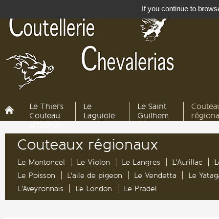
If you continue to browse
Le Thiers
Le
Le Saint
Coutea
Couteau
Laguiole
Guilhem
région
artisanal
Couteaux régionaux
Le Montoncel
Le Violon
Le Langres
L'Aurillac
L
Le Poisson
L'aile de pigeon
Le Vendetta
Le Yata
L'Aveyronnais
Le London
Le Pradel