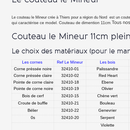
Le couteau le Mineur crée à Thiers pour a région du Nord est un cou
Tous nos
qui caractérise ce model. Couteau de dimention 11cm.
Couteau le Mineur 11cm plei
Le choix des matériaux (pour le ma
Les cornes
Ref Le Mineur
Les bois
Corne préssée noire
32410-01
Palissandre
Corne préssée claire
32410-02
Red Heart
Pointe de corne claire
32410-18
Ebene
Pointe de corne noire
32410-19
Olivier
Bois de cerf
32410-15
Chène vert
Croute de buffle
32410-21
Bouleau
Bélier
32410-22
Genevrier
0s
32410-20
Serpent
Violette