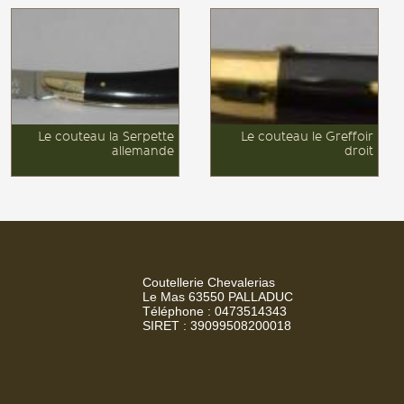
Le couteau la Serpette
Le couteau le Greffoir
allemande
droit
Le couteau la serpette
Le couteau le
Allemande est une
Geffoir droit est une
fabrication francaise. Il est
fabrication francaise. Il est
composé d'une lame
composé d'une lame
serpette et d'une mitre laiton.
greffoir et d'une mitre laiton.
Il est de dimention
Il est de dimention
11cm.Tous nos couteaux
11cm.Tous nos couteaux
sont...
Coutellerie Chevalerias
sont...
Le Mas 63550 PALLADUC
Téléphone : 0473514343
SIRET : 39099508200018