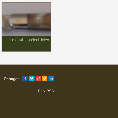
Le couteau électricien
Le couteau la serpette
éléctricien est une fabrication
francaise. Il est composé
d'une lame serpette, ont
peut y rajouter une lame
droite et d'une mitre fer....
Partager
Flux RSS