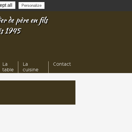
pt all
Personalize
er de père en fils
is 1945
La
La
Contact
table
cuisine