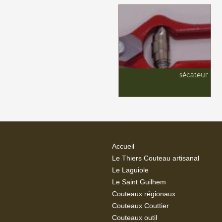
sécateur
Sécateur forgé 17cm
manche laqué rouge.
SECATEUR FORGE 99022-
10
Accueil
Le Thiers Couteau artisanal
Le Laguiole
Le Saint Guilhem
Couteaux régionaux
Couteaux Couttier
Couteaux outil