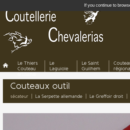
If you continue to browse
Le Thiers
Le
Le Saint
Coutea
Couteau
Laguiole
Guilhem
région
artisanal
Couteaux outil
sécateur
La Serpette allemande
Le Greffoir droit